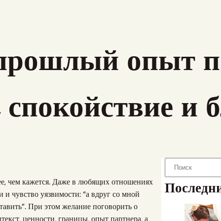
прошлый опыт па
 спокойствие и 
S
e
ее, чем кажется. Даже в любящих отношениях
Последни
a
 и чувство уязвимости: “а вдруг со мной
r
ставить”. При этом желание поговорить о
c
екст, ценности, границы, опыт партнера, а