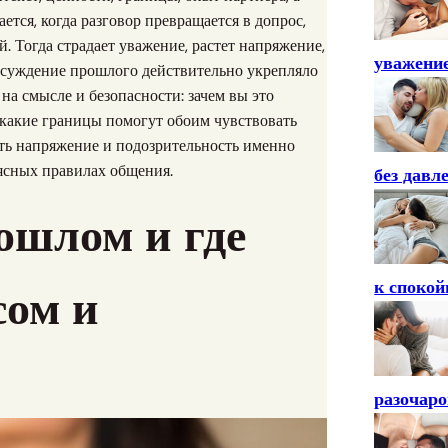
h
ется, когда разговор превращается в допрос,
 Тогда страдает уважение, растет напряжение,
уважени
обсуждение прошлого действительно укрепляло
 на смысле и безопасности: зачем вы это
и какие границы помогут обоим чувствовать
ть напряжение и подозрительность именно
и ясных правилах общения.
без давл
ошлом и где
к спокой
сом и
разочар