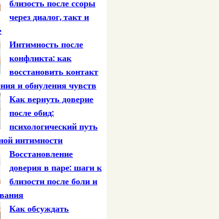
близость после ссоры
через диалог, такт и
е
Интимность после
конфликта: как
восстановить контакт
ения и обнуления чувств
Как вернуть доверие
после обид:
психологический путь
ной интимности
Восстановление
доверия в паре: шаги к
близости после боли и
ования
Как обсуждать