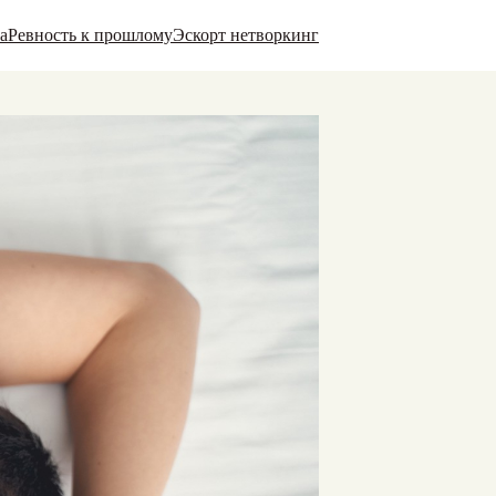
а
Ревность к прошлому
Эскорт нетворкинг