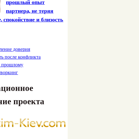
прошлый опыт
партнера, не теряя
, спокойствие и близость
ление доверия
ь после конфликта
к прошлому
творкинг
ционное
ние проекта