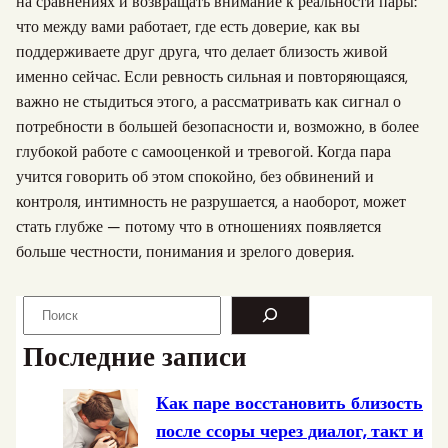
на сравнениях и возвращать внимание к реальности пары:
что между вами работает, где есть доверие, как вы
поддерживаете друг друга, что делает близость живой
именно сейчас. Если ревность сильная и повторяющаяся,
важно не стыдиться этого, а рассматривать как сигнал о
потребности в большей безопасности и, возможно, в более
глубокой работе с самооценкой и тревогой. Когда пара
учится говорить об этом спокойно, без обвинений и
контроля, интимность не разрушается, а наоборот, может
стать глубже — потому что в отношениях появляется
больше честности, понимания и зрелого доверия.
S
e
Последние записи
a
r
Как паре восстановить близость
c
после ссоры через диалог, такт и
h